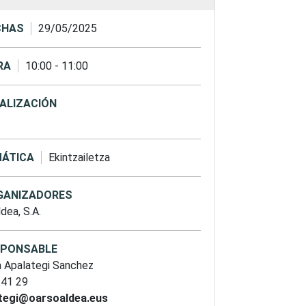
CHAS
29/05/2025
RA
10:00
-
11:00
ALIZACIÓN
ÁTICA
Ekintzailetza
GANIZADORES
dea, S.A.
SPONSABLE
a Apalategi Sanchez
 41 29
tegi@oarsoaldea.eus