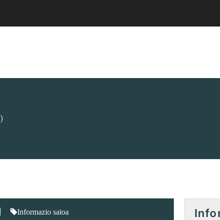
)
Info
Informazio saioa