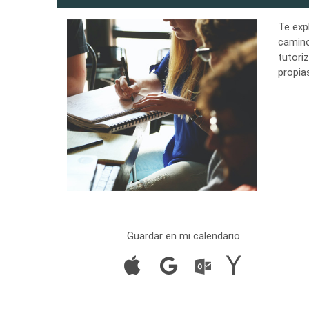
Te exp
camino
tutori
propia
Guardar en mi calendario