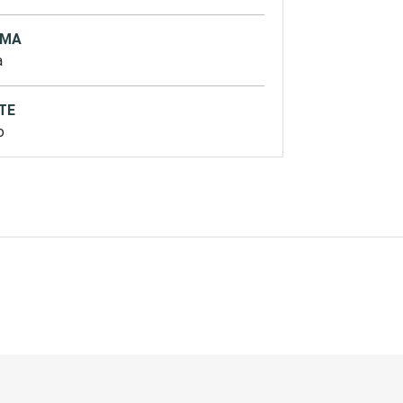
OMA
a
TE
o