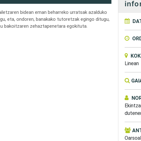
info
ailetzaren bidean eman beharreko urratsak azalduko
ugu, eta, ondoren, banakako tutoretzak egingo ditugu,
DA
tu bakoitzaren zehaztapenetara egokituta.
OR
KOK
Linean
GAI
NOR
Ekintzai
dutene
AN
Oarsoal