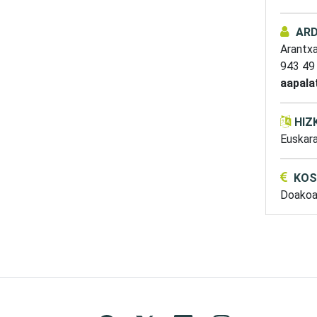
AR
Arantx
943 49
aapala
HIZ
Euskar
KOS
Doako