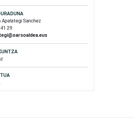
DURADUNA
a Apalategi Sanchez
 41 29
tegi@oarsoaldea.eus
KUNTZA
az
TUA
a