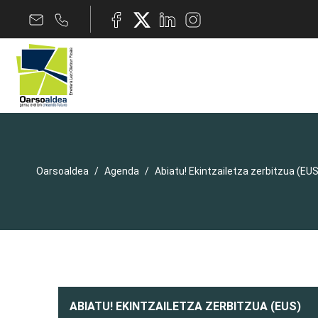
Oarsoaldea
Agenda
Abiatu! Ekintzailetza zerbitzua (EUS
ABIATU! EKINTZAILETZA ZERBITZUA (EUS)