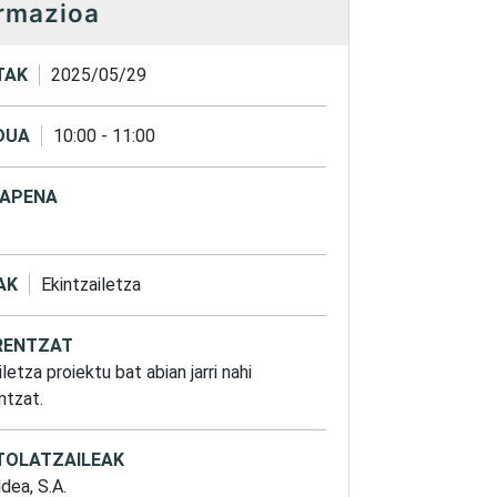
rmazioa
TAK
2025/05/29
DUA
10:00
-
11:00
APENA
AK
Ekintzailetza
ENTZAT
letza proiektu bat abian jarri nahi
ntzat.
TOLATZAILEAK
dea, S.A.