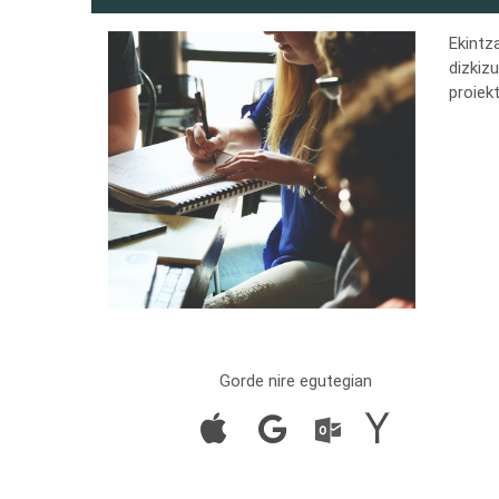
Ekintz
dizkiz
proiek
Gorde nire egutegian