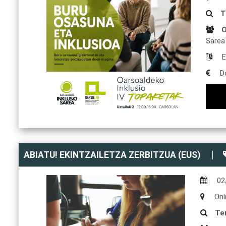
T
O
Sarea
E
D
ABIATU! EKINTZAILETZA ZERBITZUA (EUS)
02
Onl
Te