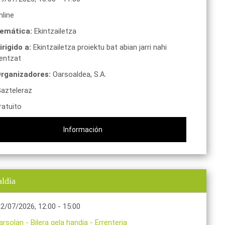
line
emática:
Ekintzailetza
irigido a:
Ekintzailetza proiektu bat abian jarri nahi
entzat
rganizadores:
Oarsoaldea, S.A.
azteleraz
atuito
Información
aldia
02/07/2026
,
12:00
-
15:00
arsolan - Bilera gela handia
-
Errenteria