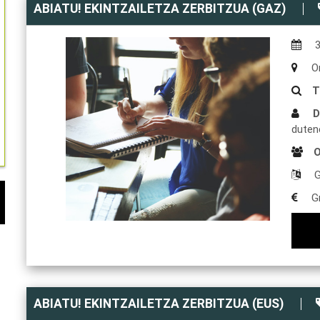
ABIATU! EKINTZAILETZA ZERBITZUA (GAZ)
On
T
D
duten
O
G
Gr
ABIATU! EKINTZAILETZA ZERBITZUA (EUS)