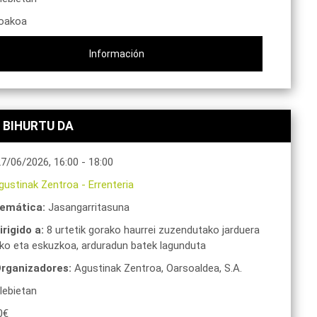
oakoa
Información
 BIHURTU DA
27/06/2026
,
16:00
-
18:00
gustinak Zentroa
-
Errenteria
emática:
Jasangarritasuna
irigido a:
8 urtetik gorako haurrei zuzendutako jarduera
tiko eta eskuzkoa, arduradun batek lagunduta
rganizadores:
Agustinak Zentroa,
Oarsoaldea, S.A.
lebietan
0€