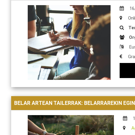
16
Onl
Te
Or
Eu
Gra
BELAR ARTEAN TAILERRAK: BELARRAREKIN EGI
A