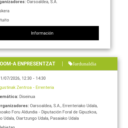
ganizadores:
Oarsoaldea, S.A.
skera
tuito
Información
ROOM-A ENPRESENTZAT
Jardunaldia
01/07/2026
,
12:30
-
14:30
gustinak Zentroa
-
Errenteria
emática:
Diseinua
rganizadores:
Oarsoaldea, S.A.,
Errenteriako Udala,
koako Foru Aldundia - Diputación Foral de Gipuzkoa,
o Udala,
Oiartzungo Udala,
Pasaiako Udala
lebietan