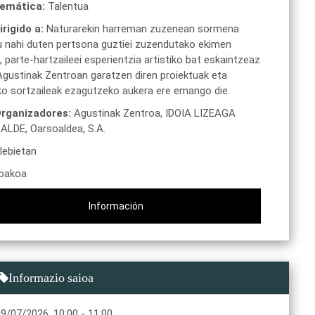
emática:
Talentua
irigido a:
Naturarekin harreman zuzenean sormena
u nahi duten pertsona guztiei zuzendutako ekimen
 parte-hartzaileei esperientzia artistiko bat eskaintzeaz
Agustinak Zentroan garatzen diren proiektuak eta
ko sortzaileak ezagutzeko aukera ere emango die.
rganizadores:
Agustinak Zentroa,
IDOIA LIZEAGA
RALDE,
Oarsoaldea, S.A.
lebietan
oakoa
Información
Informazio saioa
09/07/2026
,
10:00
-
11:00