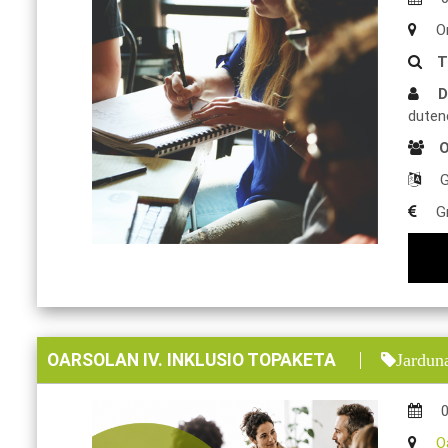
On
T
D
duten
O
G
Gr
OARSOLAN IV. INKLUSIO TOPAKETA
Jardun
O