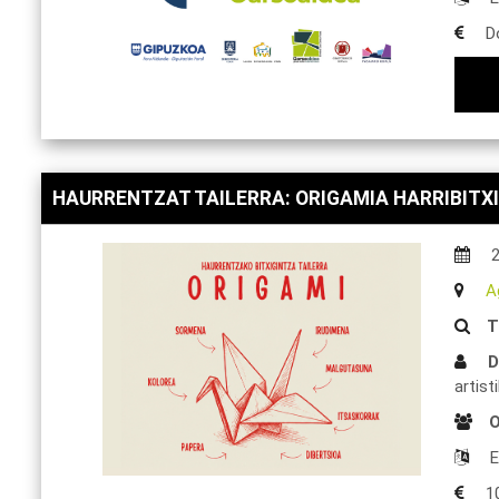
D
HAURRENTZAT TAILERRA: ORIGAMIA HARRIBITXI
A
T
D
artis
O
E
1