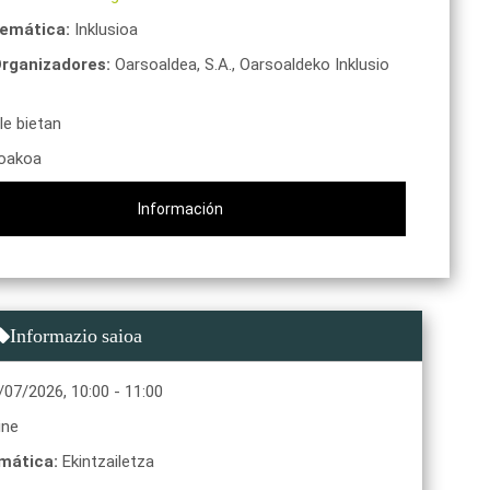
emática:
Inklusioa
rganizadores:
Oarsoaldea, S.A.,
Oarsoaldeko Inklusio
le bietan
oakoa
Información
Informazio saioa
/07/2026
,
10:00
-
11:00
ine
mática:
Ekintzailetza