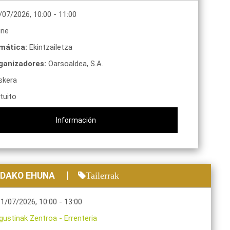
/07/2026
,
10:00
-
11:00
ine
mática:
Ekintzailetza
ganizadores:
Oarsoaldea, S.A.
skera
tuito
Información
NDAKO EHUNA
Tailerrak
11/07/2026
,
10:00
-
13:00
gustinak Zentroa
-
Errenteria