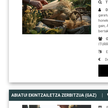
T
D
garat
honek,
gain, 
berta
O
ITUR
E
D
ABIATU! EKINTZAILETZA ZERBITZUA (GAZ)