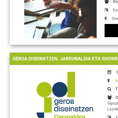
Or
Eu
Gra
GEROA DISEINATZEN. JARDUNALDIA ETA SHOW
A
T
O
Gipuz
Lezok
E