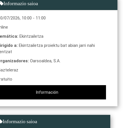
Informazio saioa
30/07/2026
,
10:00
-
11:00
line
emática:
Ekintzailetza
irigido a:
Ekintzailetza proiektu bat abian jarri nahi
entzat
rganizadores:
Oarsoaldea, S.A.
azteleraz
atuito
Información
Informazio saioa