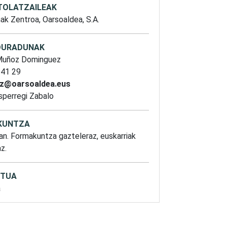
TOLATZAILEAK
nak Zentroa,
Oarsoaldea, S.A.
DURADUNAK
Muñoz Dominguez
 41 29
z@oarsoaldea.eus
sperregi Zabalo
KUNTZA
an. Formakuntza gazteleraz, euskarriak
z.
TUA
a