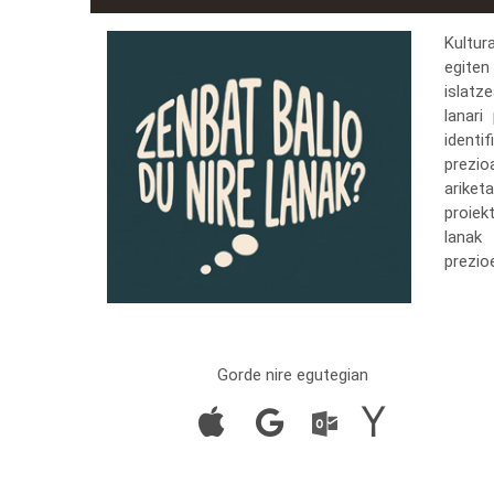
Kultu
egite
islatz
lanari
identi
prezi
ariket
proiek
lanak
prezio
Gorde nire egutegian