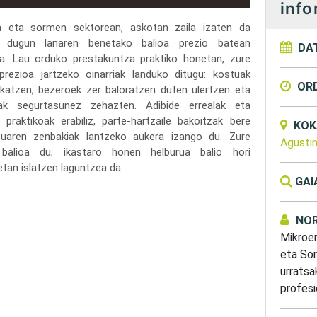
info
ra eta sormen sektorean, askotan zaila izaten da
n dugun lanaren benetako balioa prezio batean
DA
ea. Lau orduko prestakuntza praktiko honetan, zure
 prezioa jartzeko oinarriak landuko ditugu: kostuak
OR
fikatzen, bezeroek zer baloratzen duten ulertzen eta
oak segurtasunez zehazten. Adibide errealak eta
a praktikoak erabiliz, parte-hartzaile bakoitzak bere
KOK
tuaren zenbakiak lantzeko aukera izango du. Zure
Agusti
 balioa du; ikastaro honen helburua balio hori
etan islatzen laguntzea da.
GAI
NOR
Mikroen
eta Sor
urratsa
profesi