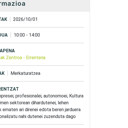
rmazioa
TAK
2026/10/01
DUA
10:00
-
14:00
APENA
nak Zentroa
-
Errenteria
AK
Merkaturatzea
ENTZAT
presei, profesionalei, autonomoei, Kultura
men sektorean dihardutenei, lehen
k ematen ari direnei edota beren jarduera
onalizatu nahi dutenei zuzenduta dago