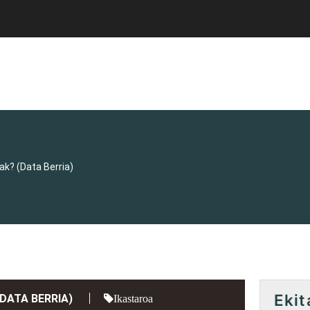
ak? (Data Berria)
Ekit
DATA BERRIA)
Ikastaroa