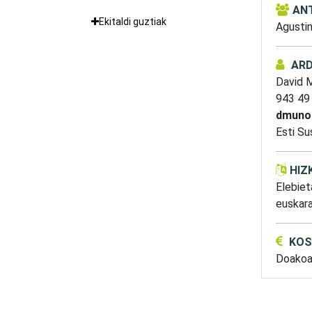
AN
Ekitaldi guztiak
Agusti
AR
David 
943 49
dmuno
Esti Su
HIZ
Elebiet
euskara
KOS
Doako