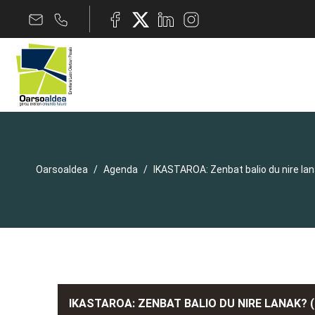
Oarsoaldea
Agenda
IKASTAROA: Zenbat balio du nire lan
IKASTAROA: ZENBAT BALIO DU NIRE LANAK? (