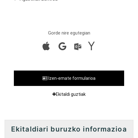
Gorde nire egutegian
Izen-emate formularioa
Ekitaldi guztiak
Ekitaldiari buruzko informazioa