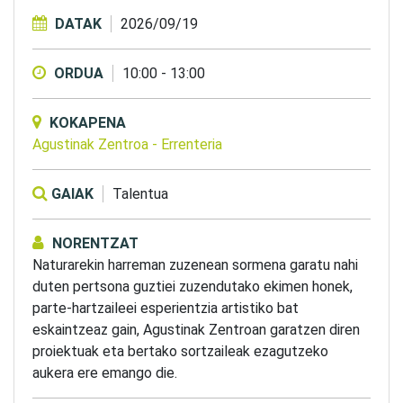
DATAK
2026/09/19
ORDUA
10:00
-
13:00
KOKAPENA
Agustinak Zentroa
-
Errenteria
GAIAK
Talentua
NORENTZAT
Naturarekin harreman zuzenean sormena garatu nahi
duten pertsona guztiei zuzendutako ekimen honek,
parte-hartzaileei esperientzia artistiko bat
eskaintzeaz gain, Agustinak Zentroan garatzen diren
proiektuak eta bertako sortzaileak ezagutzeko
aukera ere emango die.