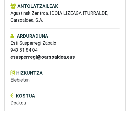
ANTOLATZAILEAK
Agustinak Zentroa,
IDOIA LIZEAGA ITURRALDE,
Oarsoaldea, S.A.
ARDURADUNA
Esti Susperregi Zabalo
943 51 84 04
esusperregi@oarsoaldea.eus
HIZKUNTZA
Elebietan
KOSTUA
Doakoa