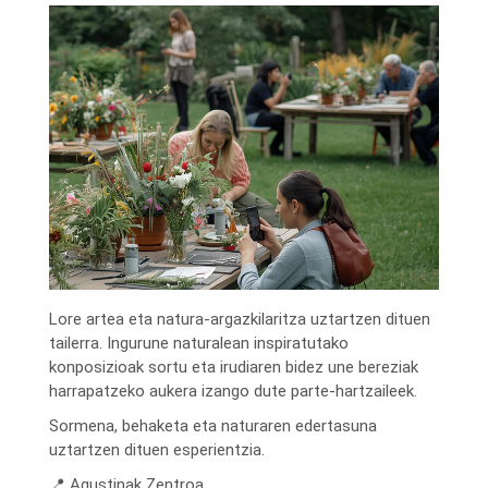
Lore artea eta natura-argazkilaritza uztartzen dituen
tailerra. Ingurune naturalean inspiratutako
konposizioak sortu eta irudiaren bidez une bereziak
harrapatzeko aukera izango dute parte-hartzaileek.
Sormena, behaketa eta naturaren edertasuna
uztartzen dituen esperientzia.
📍 Agustinak Zentroa