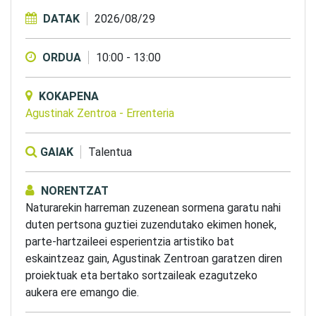
DATAK
2026/08/29
ORDUA
10:00
-
13:00
KOKAPENA
Agustinak Zentroa
-
Errenteria
GAIAK
Talentua
NORENTZAT
Naturarekin harreman zuzenean sormena garatu nahi
duten pertsona guztiei zuzendutako ekimen honek,
parte-hartzaileei esperientzia artistiko bat
eskaintzeaz gain, Agustinak Zentroan garatzen diren
proiektuak eta bertako sortzaileak ezagutzeko
aukera ere emango die.