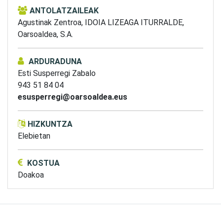
ANTOLATZAILEAK
Agustinak Zentroa,
IDOIA LIZEAGA ITURRALDE,
Oarsoaldea, S.A.
ARDURADUNA
Esti Susperregi Zabalo
943 51 84 04
esusperregi@oarsoaldea.eus
HIZKUNTZA
Elebietan
KOSTUA
Doakoa