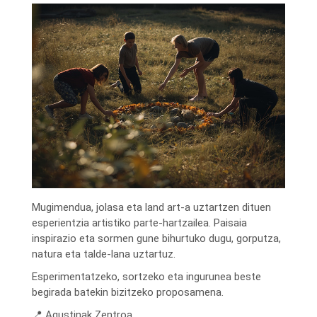
Mugimendua, jolasa eta land art-a uztartzen dituen
esperientzia artistiko parte-hartzailea. Paisaia
inspirazio eta sormen gune bihurtuko dugu, gorputza,
natura eta talde-lana uztartuz.
Esperimentatzeko, sortzeko eta ingurunea beste
begirada batekin bizitzeko proposamena.
📍 Agustinak Zentroa