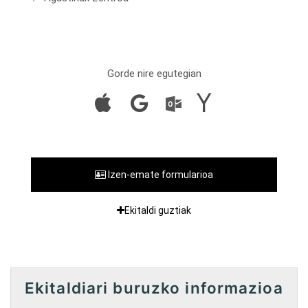
Gorde nire egutegian
Izen-emate formularioa
Ekitaldi guztiak
Ekitaldiari buruzko informazioa