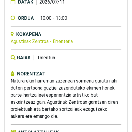
DATAK
2026/07/11
ORDUA
10:00
-
13:00
KOKAPENA
Agustinak Zentroa
-
Errenteria
GAIAK
Talentua
NORENTZAT
Naturarekin harreman zuzenean sormena garatu nahi
duten pertsona guztiei zuzendutako ekimen honek,
parte-hartzaileei esperientzia artistiko bat
eskaintzeaz gain, Agustinak Zentroan garatzen diren
proiektuak eta bertako sortzaileak ezagutzeko
aukera ere emango die.