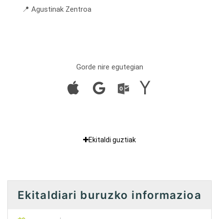
📍 Agustinak Zentroa
Gorde nire egutegian
Ekitaldi guztiak
Ekitaldiari buruzko informazioa