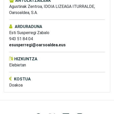
ANTOLATZAILEAK
Agustinak Zentroa,
IDOIA LIZEAGA ITURRALDE,
Oarsoaldea, S.A.
ARDURADUNA
Esti Susperregi Zabalo
943 51 84 04
esusperregi@oarsoaldea.eus
HIZKUNTZA
Elebietan
KOSTUA
Doakoa