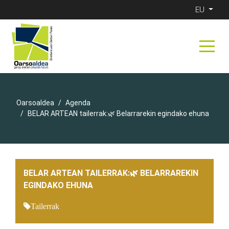
EU
Oarsoaldea
Agenda
BELAR ARTEAN tailerrak:🌿 Belarrarekin egindako ehuna
BELAR ARTEAN TAILERRAK:🌿 BELARRAREKIN
EGINDAKO EHUNA
Tailerrak