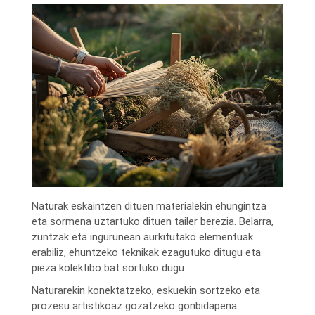
Naturak eskaintzen dituen materialekin ehungintza
eta sormena uztartuko dituen tailer berezia. Belarra,
zuntzak eta ingurunean aurkitutako elementuak
erabiliz, ehuntzeko teknikak ezagutuko ditugu eta
pieza kolektibo bat sortuko dugu.
Naturarekin konektatzeko, eskuekin sortzeko eta
prozesu artistikoaz gozatzeko gonbidapena.