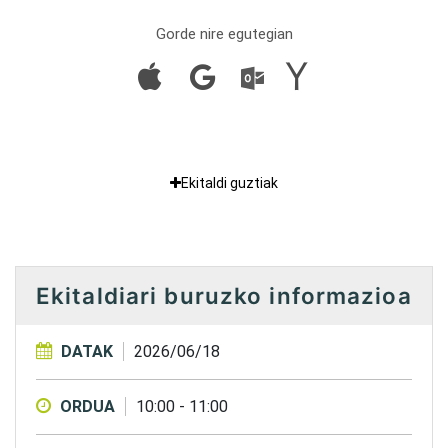
Gorde nire egutegian
Ekitaldi guztiak
Ekitaldiari buruzko informazioa
DATAK
2026/06/18
ORDUA
10:00
-
11:00