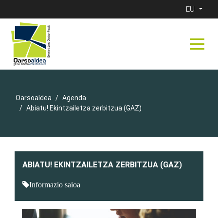
EU
Oarsoaldea
Agenda
Abiatu! Ekintzailetza zerbitzua (GAZ)
ABIATU! EKINTZAILETZA ZERBITZUA (GAZ)
Informazio saioa