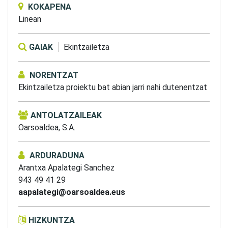
KOKAPENA
Linean
GAIAK
Ekintzailetza
NORENTZAT
Ekintzailetza proiektu bat abian jarri nahi dutenentzat
ANTOLATZAILEAK
Oarsoaldea, S.A.
ARDURADUNA
Arantxa Apalategi Sanchez
943 49 41 29
aapalategi@oarsoaldea.eus
HIZKUNTZA