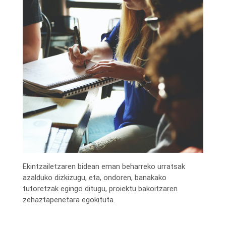
Ekintzailetzaren bidean eman beharreko urratsak
azalduko dizkizugu, eta, ondoren, banakako
tutoretzak egingo ditugu, proiektu bakoitzaren
zehaztapenetara egokituta.