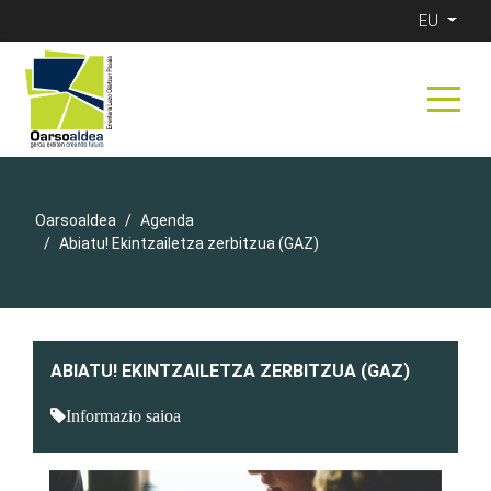
EU
Oarsoaldea
Agenda
Abiatu! Ekintzailetza zerbitzua (GAZ)
ABIATU! EKINTZAILETZA ZERBITZUA (GAZ)
Informazio saioa