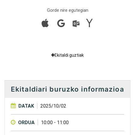
Gorde nire egutegian
Ekitaldi guztiak
Ekitaldiari buruzko informazioa
DATAK
2025/10/02
ORDUA
10:00
-
11:00