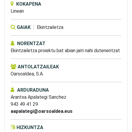
KOKAPENA
Linean
GAIAK
Ekintzailetza
NORENTZAT
Ekintzailetza proiektu bat abian jarri nahi dutenentzat
ANTOLATZAILEAK
Oarsoaldea, S.A.
ARDURADUNA
Arantxa Apalategi Sanchez
943 49 41 29
aapalategi@oarsoaldea.eus
HIZKUNTZA