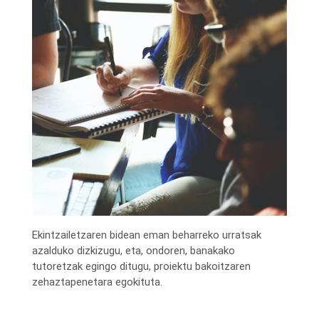
Ekintzailetzaren bidean eman beharreko urratsak
azalduko dizkizugu, eta, ondoren, banakako
tutoretzak egingo ditugu, proiektu bakoitzaren
zehaztapenetara egokituta.