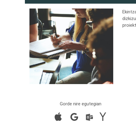
Ekintz
dizkiz
proiek
Gorde nire egutegian