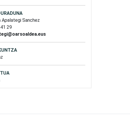
DURADUNA
a Apalategi Sanchez
 41 29
tegi@oarsoaldea.eus
KUNTZA
az
TUA
a