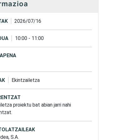
rmazioa
TAK
2026/07/16
DUA
10:00
-
11:00
APENA
AK
Ekintzailetza
ENTZAT
letza proiektu bat abian jarri nahi
ntzat.
TOLATZAILEAK
dea, S.A.