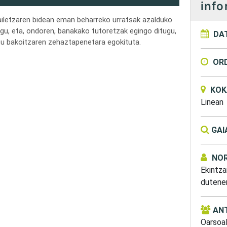
info
ailetzaren bidean eman beharreko urratsak azalduko
ugu, eta, ondoren, banakako tutoretzak egingo ditugu,
DA
tu bakoitzaren zehaztapenetara egokituta.
OR
KOK
Linean
GAI
NOR
Ekintzai
dutene
AN
Oarsoal