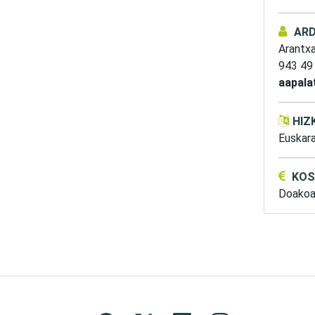
AR
Arantx
943 49
aapala
HIZ
Euskar
KOS
Doako