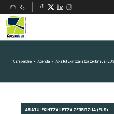
Oarsoaldea
Agenda
Abiatu! Ekintzailetza zerbitzua (EUS
ABIATU! EKINTZAILETZA ZERBITZUA (EUS)