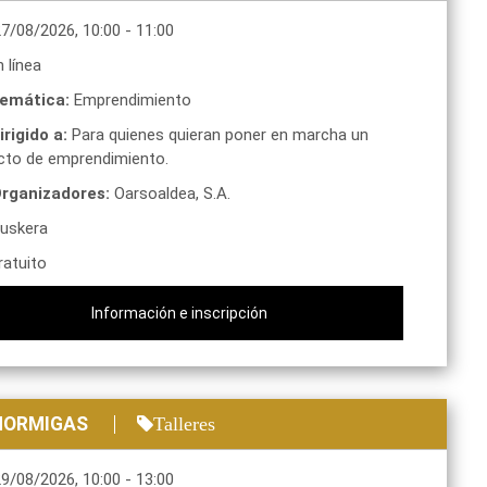
27/08/2026
,
10:00
-
11:00
 línea
emática:
Emprendimiento
irigido a:
Para quienes quieran poner en marcha un
cto de emprendimiento.
rganizadores:
Oarsoaldea, S.A.
uskera
atuito
Información e inscripción
 HORMIGAS
Talleres
29/08/2026
,
10:00
-
13:00