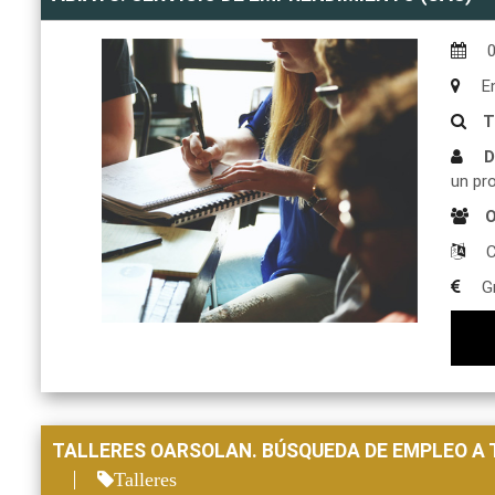
En
T
D
un pr
O
C
Gr
TALLERES OARSOLAN. BÚSQUEDA DE EMPLEO A 
Talleres