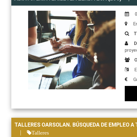
En
T
D
proye
O
E
Gr
TALLERES OARSOLAN. BÚSQUEDA DE EMPLEO A 
Talleres