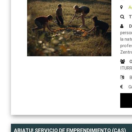
A
T
D
perso
la nat
profe
Zentr
O
ITUR
B
Gr
ABIATU! SERVICIO DE EMPRENDIMIENTO (CAS)