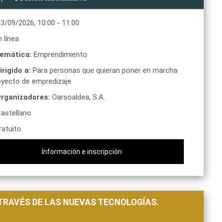
03/09/2026
,
10:00
-
11:00
 línea
emática:
Emprendimiento
irigido a:
Para personas que quieran poner en marcha
oyecto de empredizaje
rganizadores:
Oarsoaldea, S.A.
astellano
atuito
Información e inscripción
TRAVÉS DE LAS NUEVAS TECNOLOGÍAS.