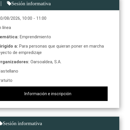
Sesión informativa
20/08/2026
,
10:00
-
11:00
 línea
emática:
Emprendimiento
irigido a:
Para personas que quieran poner en marcha
oyecto de empredizaje
rganizadores:
Oarsoaldea, S.A.
astellano
atuito
Información e inscripción
Sesión informativa