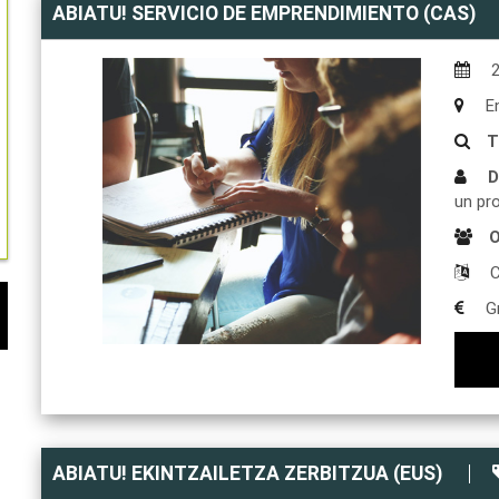
ABIATU! SERVICIO DE EMPRENDIMIENTO (CAS)
En
T
D
un pr
O
C
Gr
ABIATU! EKINTZAILETZA ZERBITZUA (EUS)