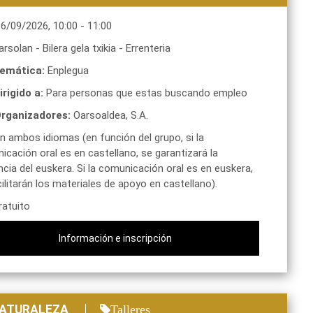
16/09/2026
,
10:00
-
11:00
rsolan - Bilera gela txikia
-
Errenteria
emática:
Enplegua
irigido a:
Para personas que estas buscando empleo
rganizadores:
Oarsoaldea, S.A.
n ambos idiomas (en función del grupo, si la
cación oral es en castellano, se garantizará la
cia del euskera. Si la comunicación oral es en euskera,
ilitarán los materiales de apoyo en castellano).
atuito
Información e inscripción
 NATURALEZA
Talleres