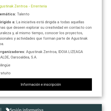
gustinak Zentroa
-
Errenteria
emática:
Talento
irigido a:
La iniciativa está dirigida a todas aquellas
nas que deseen explorar su creatividad en contacto con
uraleza y, al mismo tiempo, conocer los proyectos,
sionales y actividades que forman parte de Agustinak
oa.
rganizadores:
Agustinak Zentroa,
IDOIA LIZEAGA
RALDE,
Oarsoaldea, S.A.
ilingüe
atuito
Información e inscripción
Sesión informativa