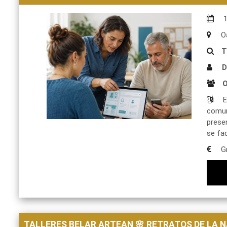
Oa
T
D
O
E
comuni
presen
se fac
Gr
TALLERES BELAR ARTEAN 🌸 RETRATOS DE LA