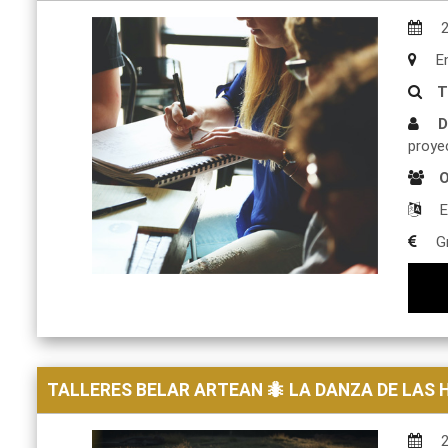
En
T
D
proye
O
E
Gr
TALLERES BELAR ARTEAN 🐜 LA DANZA DE LAS