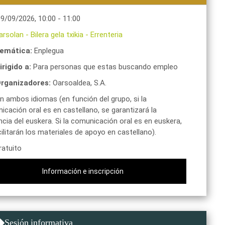
09/09/2026
,
10:00
-
11:00
arsolan - Bilera gela txikia
-
Errenteria
emática:
Enplegua
irigido a:
Para personas que estas buscando empleo
rganizadores:
Oarsoaldea, S.A.
n ambos idiomas (en función del grupo, si la
cación oral es en castellano, se garantizará la
cia del euskera. Si la comunicación oral es en euskera,
ilitarán los materiales de apoyo en castellano).
atuito
Información e inscripción
Sesión informativa