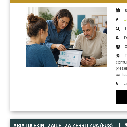
O
T
D
O
E
comuni
presen
se fac
Gr
ABIATU! EKINTZAILETZA ZERBITZUA (EUS)