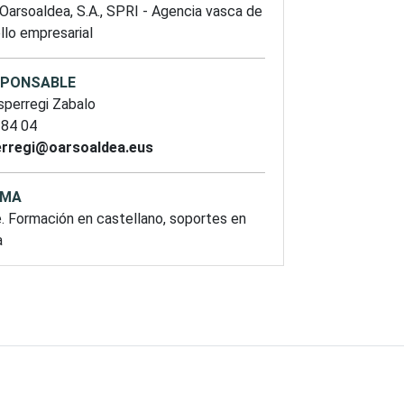
Oarsoaldea, S.A.,
SPRI - Agencia vasca de
llo empresarial
SPONSABLE
sperregi Zabalo
 84 04
rregi@oarsoaldea.eus
OMA
e. Formación en castellano, soportes en
a