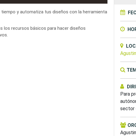
 tiempo y automatiza tus diseños con la herramienta
FE
s los recursos básicos para hacer diseños
HO
ivos.
LOC
Agusti
TEM
DIR
Para p
autóno
sector 
OR
Agusti