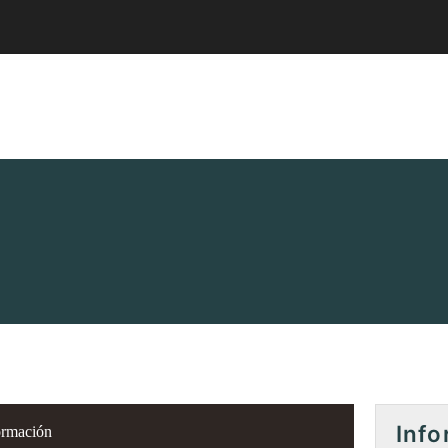
Info
rmación