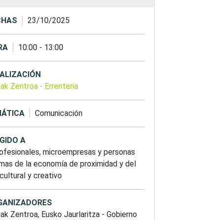
CHAS
23/10/2025
RA
10:00
-
13:00
ALIZACIÓN
nak Zentroa
-
Errenteria
ÁTICA
Comunicación
IGIDO A
rofesionales, microempresas y personas
mas de la economía de proximidad y del
cultural y creativo
GANIZADORES
nak Zentroa,
Eusko Jaurlaritza - Gobierno