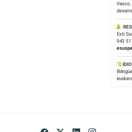
Vasco,
desarro
RE
Esti Su
943 51
esuspe
IDI
Bilingü
eusker