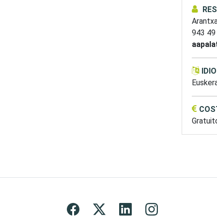
RE
Arantx
943 49
aapala
IDI
Eusker
COS
Gratuit