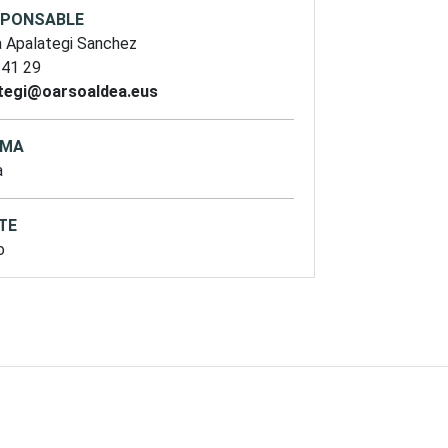
SPONSABLE
a Apalategi Sanchez
 41 29
tegi@oarsoaldea.eus
OMA
a
TE
o