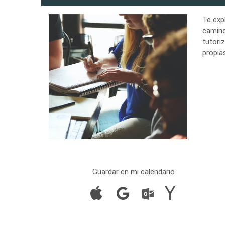
Te exp
camino
tutori
propia
Guardar en mi calendario