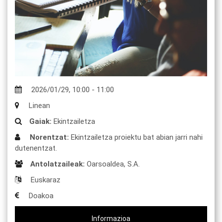
2026/01/29
,
10:00
-
11:00
Linean
Gaiak:
Ekintzailetza
Norentzat:
Ekintzailetza proiektu bat abian jarri nahi
dutenentzat.
Antolatzaileak:
Oarsoaldea, S.A.
Euskaraz
Doakoa
Informazioa