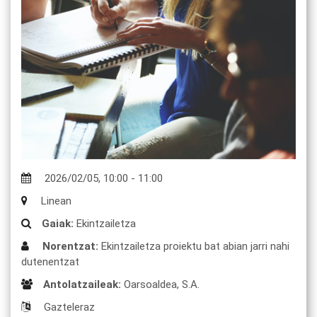
2026/02/05
,
10:00
-
11:00
Linean
Gaiak:
Ekintzailetza
Norentzat:
Ekintzailetza proiektu bat abian jarri nahi
dutenentzat
Antolatzaileak:
Oarsoaldea, S.A.
Gazteleraz