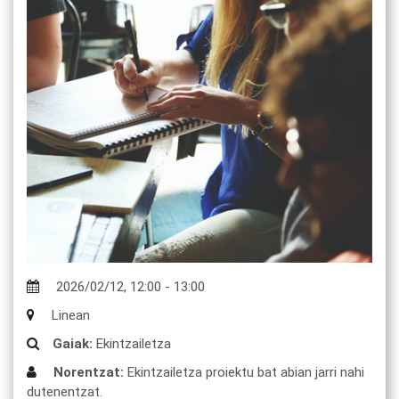
2026/02/12
,
12:00
-
13:00
Linean
Gaiak:
Ekintzailetza
Norentzat:
Ekintzailetza proiektu bat abian jarri nahi
dutenentzat.