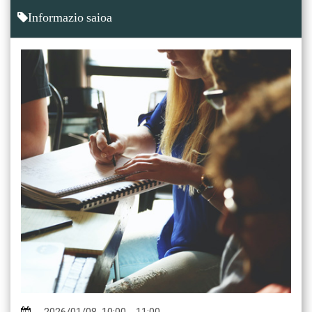
Informazio saioa
2026/01/08
,
10:00
-
11:00