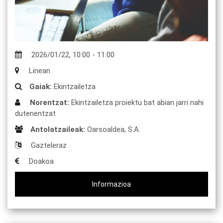
2026/01/22
,
10:00
-
11:00
Linean
Gaiak:
Ekintzailetza
Norentzat:
Ekintzailetza proiektu bat abian jarri nahi
dutenentzat
Antolatzaileak:
Oarsoaldea, S.A.
Gazteleraz
Doakoa
Informazioa