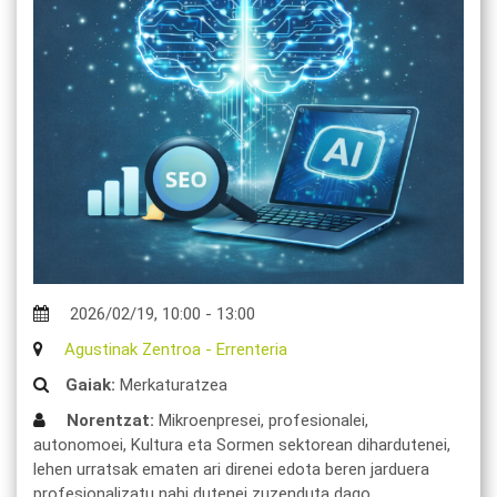
2026/02/19
,
10:00
-
13:00
Agustinak Zentroa
-
Errenteria
Gaiak:
Merkaturatzea
Norentzat:
Mikroenpresei, profesionalei,
autonomoei, Kultura eta Sormen sektorean dihardutenei,
lehen urratsak ematen ari direnei edota beren jarduera
profesionalizatu nahi dutenei zuzenduta dago