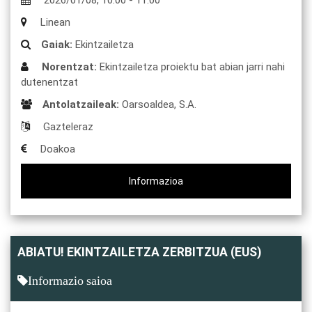
Linean
Gaiak:
Ekintzailetza
Norentzat:
Ekintzailetza proiektu bat abian jarri nahi
dutenentzat
Antolatzaileak:
Oarsoaldea, S.A.
Gazteleraz
Doakoa
Informazioa
ABIATU! EKINTZAILETZA ZERBITZUA (EUS)
Informazio saioa