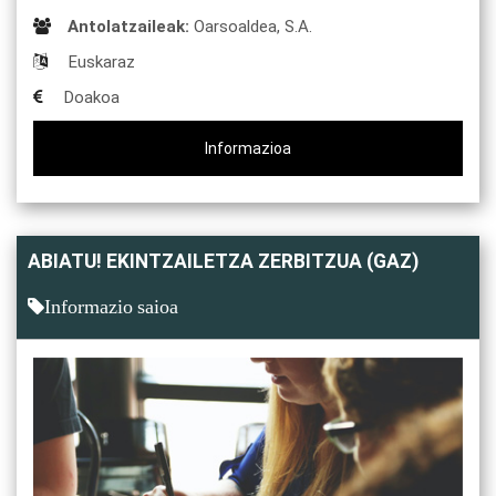
Antolatzaileak:
Oarsoaldea, S.A.
Euskaraz
Doakoa
Informazioa
ABIATU! EKINTZAILETZA ZERBITZUA (GAZ)
Informazio saioa