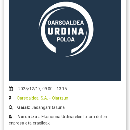
2025/12/17
,
09:00
-
13:15
Oarsoaldea, S.A.
-
Oiartzun
Gaiak:
Jasangarritasuna
Norentzat:
Ekonomia Urdinarekin lotura duten
enpresa eta eragileak