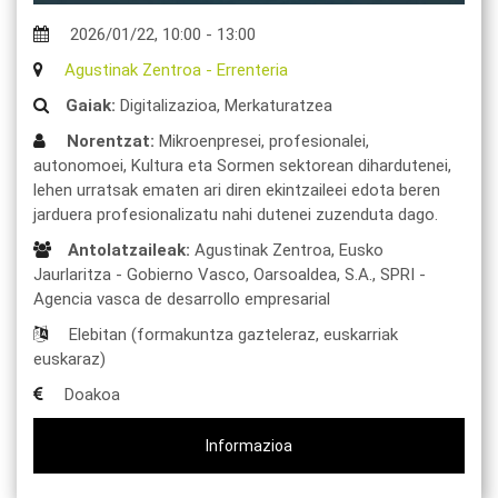
2026/01/22
,
10:00
-
13:00
Agustinak Zentroa
-
Errenteria
Gaiak:
Digitalizazioa,
Merkaturatzea
Norentzat:
Mikroenpresei, profesionalei,
autonomoei, Kultura eta Sormen sektorean dihardutenei,
lehen urratsak ematen ari diren ekintzaileei edota beren
jarduera profesionalizatu nahi dutenei zuzenduta dago.
Antolatzaileak:
Agustinak Zentroa,
Eusko
Jaurlaritza - Gobierno Vasco,
Oarsoaldea, S.A.,
SPRI -
Agencia vasca de desarrollo empresarial
Elebitan (formakuntza gazteleraz, euskarriak
euskaraz)
Doakoa
Informazioa