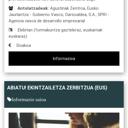
Antolatzaileak:
Agustinak Zentroa,
Eusko
Jaurlaritza - Gobierno Vasco,
Oarsoaldea, S.A.,
SPRI -
Agencia vasca de desarrollo empresarial
Elebitan (formakuntza gazteleraz, euskarriak
euskaraz)
Doakoa
Informazioa
ABIATU! EKINTZAILETZA ZERBITZUA (EUS)
Informazio saioa