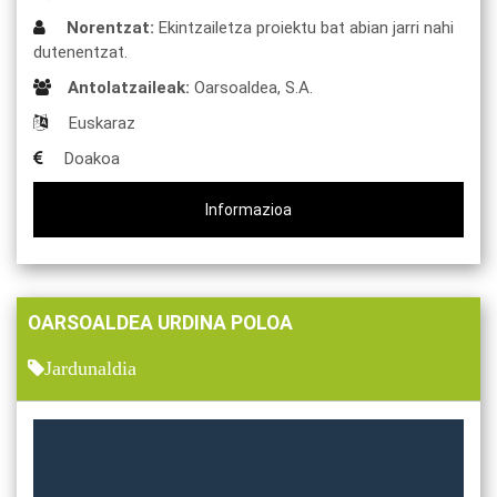
Norentzat:
Ekintzailetza proiektu bat abian jarri nahi
dutenentzat.
Antolatzaileak:
Oarsoaldea, S.A.
Euskaraz
Doakoa
Informazioa
OARSOALDEA URDINA POLOA
Jardunaldia