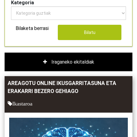
Kategoria
Bilaketa berrasi
Bilatu
Iraganeko ekitaldiak
AREAGOTU ONLINE IKUSGARRITASUNA ETA
ERAKARRI BEZERO GEHIAGO
Ikastaroa