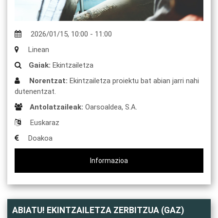
2026/01/15
,
10:00
-
11:00
Linean
Gaiak:
Ekintzailetza
Norentzat:
Ekintzailetza proiektu bat abian jarri nahi
dutenentzat.
Antolatzaileak:
Oarsoaldea, S.A.
Euskaraz
Doakoa
Informazioa
ABIATU! EKINTZAILETZA ZERBITZUA (GAZ)