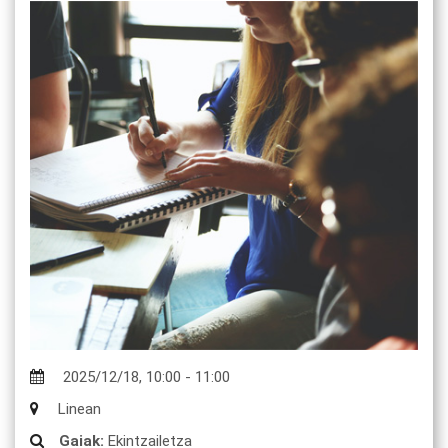
2025/12/18
,
10:00
-
11:00
Linean
Gaiak:
Ekintzailetza