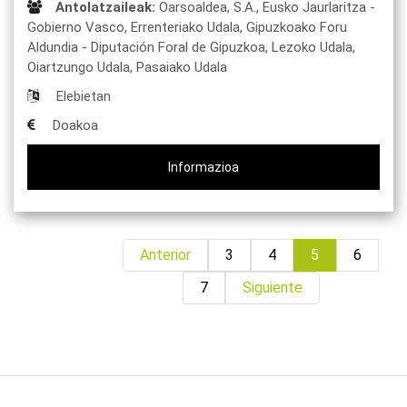
Antolatzaileak:
Oarsoaldea, S.A.,
Eusko Jaurlaritza -
Gobierno Vasco,
Errenteriako Udala,
Gipuzkoako Foru
Aldundia - Diputación Foral de Gipuzkoa,
Lezoko Udala,
Oiartzungo Udala,
Pasaiako Udala
Elebietan
Doakoa
Informazioa
Anterior
3
4
5
6
7
Siguiente